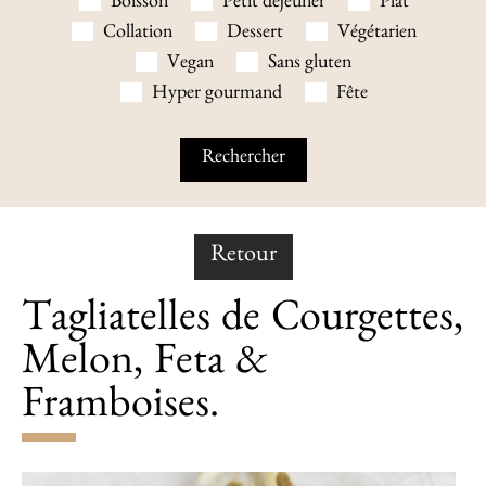
Boisson
Petit déjeuner
Plat
Collation
Dessert
Végétarien
Vegan
Sans gluten
Hyper gourmand
Fête
Retour
Tagliatelles de Courgettes,
Melon, Feta &
Framboises.