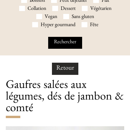
Boisson
Petit déjeuner
Plat
Collation
Dessert
Végétarien
Vegan
Sans gluten
Hyper gourmand
Fête
Retour
Gaufres salées aux
légumes, dés de jambon &
comté