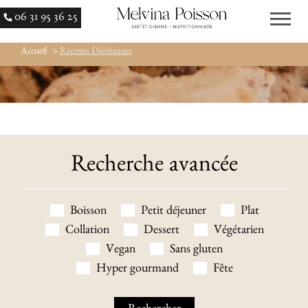
06 31 95 36 25
Accueil
>
Recettes Diététiques
Recherche avancée
Boisson
Petit déjeuner
Plat
Collation
Dessert
Végétarien
Vegan
Sans gluten
Hyper gourmand
Fête