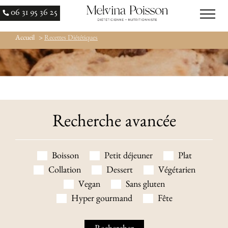
06 31 95 36 25
Accueil
>
Recettes Diététiques
Recherche avancée
Boisson
Petit déjeuner
Plat
Collation
Dessert
Végétarien
Vegan
Sans gluten
Hyper gourmand
Fête