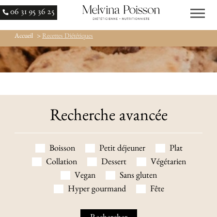
06 31 95 36 25
Accueil
>
Recettes Diététiques
Recherche avancée
Boisson
Petit déjeuner
Plat
Collation
Dessert
Végétarien
Vegan
Sans gluten
Hyper gourmand
Fête