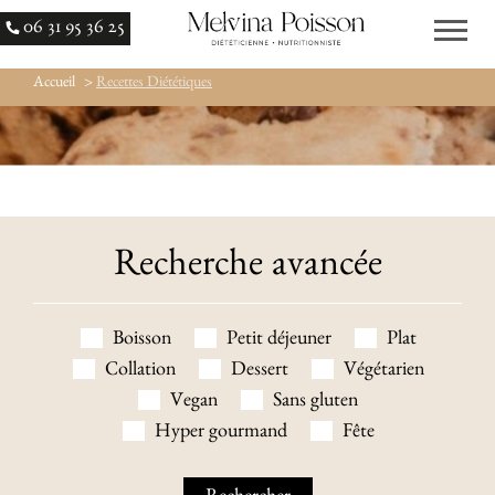
06 31 95 36 25
Accueil
>
Recettes Diététiques
Recherche avancée
Boisson
Petit déjeuner
Plat
Collation
Dessert
Végétarien
Vegan
Sans gluten
Hyper gourmand
Fête