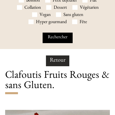
Boisson
Petit déjeuner
Plat
Collation
Dessert
Végétarien
Vegan
Sans gluten
Hyper gourmand
Fête
Retour
Clafoutis Fruits Rouges &
sans Gluten.